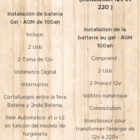
220 )
Instalación de bateria
Gel - AGM de 100ah
Installation de la
Incluye:
batterie au gel - AGM
100ah
2 Usb
Comprend :
2 Toma de 12v
2 Usb
Voltimetro Digital
2 Prenez 12v
Interruptor
Voltitro numérique
Cortafuegos entre la 1era
Bateria y 2nda Bateria.
Commutation
Rele Automatico. v1 o v2
Investisseur pour
en función del modelo de
transformer l'énergie de
furgoneta
12v à 220v.