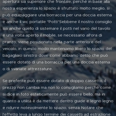
apertura sia superiore che frontale, perché in base alla
nostra esperienza lo spazio è sfruttato molto meglio, si
può equipaggiare una borraccia per una doccia esterna
e anche il wc portatile "Potti"Sebbene il nostro consiglio
sia anche quello di sistemare il potti nel vano del tavolo
e una volta aperto il mobile, se necessario all'ora di
pranzo, viene posizionato nella parte anteriore del
veicolo, in questo modo manteniamo libero lo spazio del
bagagliaio sinistro dove come abbiamo detto che può
essere dotato di una borraccia per una doccia esterna
o di svariate attrezzature.
Se preferite può essere dotato di doppio cassetto, il
prezzo non cambia ma non lo consigliamo perché come
si dice in foto esteticamente può essere bello, ma in
quanto a utilità è da mettere dentro guide e legno legno
e ridurre notevolmente lo spazio, senza Notare che
l'effetto leva a lungo termine dei cassetti ad estrazione