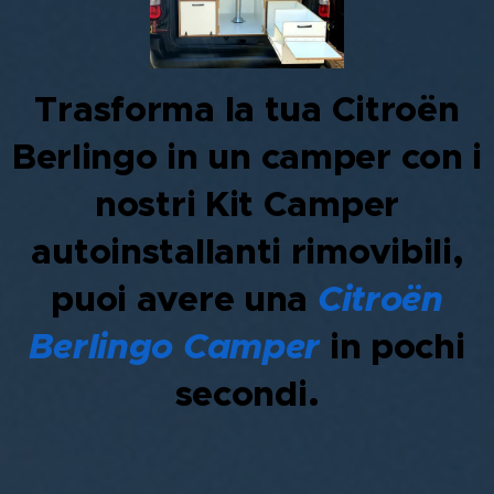
Trasforma la tua Citroën
Berlingo in un camper con i
nostri Kit Camper
autoinstallanti rimovibili,
puoi avere una
Citroën
Berlingo Camper
in pochi
secondi.