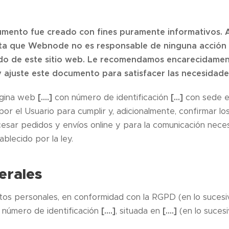
umento fue creado con fines puramente informativos. A
nta que Webnode no es responsable de ninguna acción
ido de este sitio web. Le recomendamos encarecidame
y ajuste este documento para satisfacer las necesidade
ágina web
[….]
con número de identificación
[…]
con sede 
por el Usuario para cumplir y, adicionalmente, confirmar l
esar pedidos y envíos online y para la comunicación neces
blecido por la ley.
erales
tos personales, en conformidad con la RGPD (en lo sucesi
, número de identificación
[….]
, situada en
[….]
(en lo suces