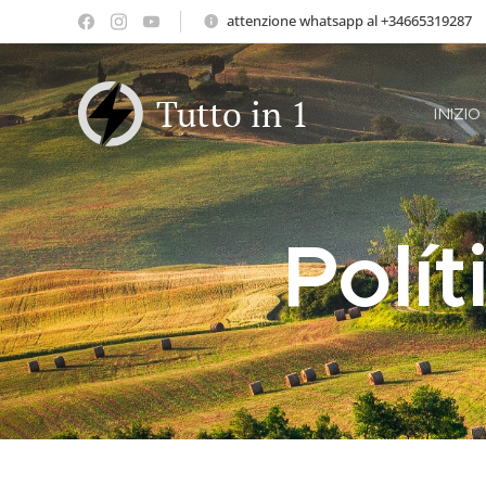
attenzione whatsapp al +34665319287
Tutto in 1
INIZIO
Polít