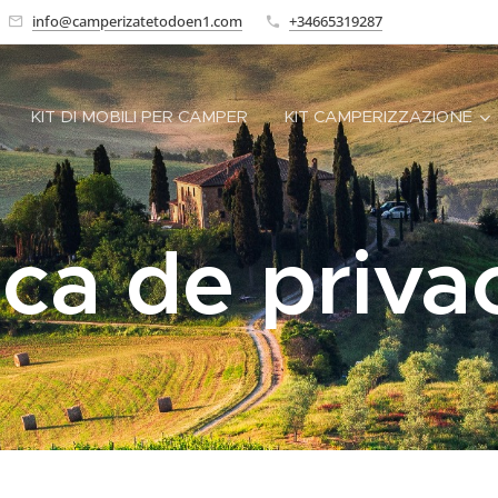
info@camperizatetodoen1.com
+34665319287
KIT DI MOBILI PER CAMPER
KIT CAMPERIZZAZIONE
ica de priv