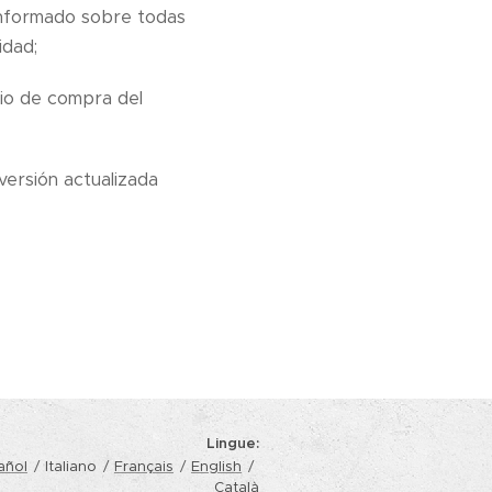
 informado sobre todas
idad;
ario de compra del
versión actualizada
Lingue
añol
Italiano
Français
English
Català