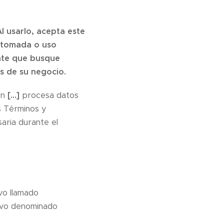
l usarlo, acepta este
 tomada o uso
nte que busque
s de su negocio.
en
[…]
procesa datos
os Términos y
aria durante el
vo llamado
ivo denominado