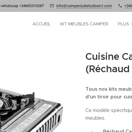
e whatssap +34665319287
info@camperizatetodoen1.com
+34
ACCUEIL
KIT MEUBLES CAMPER
PLUS
Cuisine 
(Réchaud 
Tous nos kits meub
d'un tiroir pour cu
Ce modèle spécifiqu
meubles.
Réchaud Cam