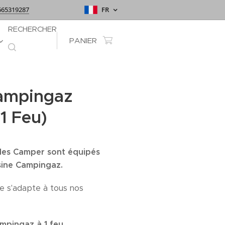
665319287
FR
RECHERCHER
PANIER
Campingaz
1 Feu)
les Camper sont équipés
isine Campingaz.
e s'adapte à tous nos
pingaz à 1 feu.