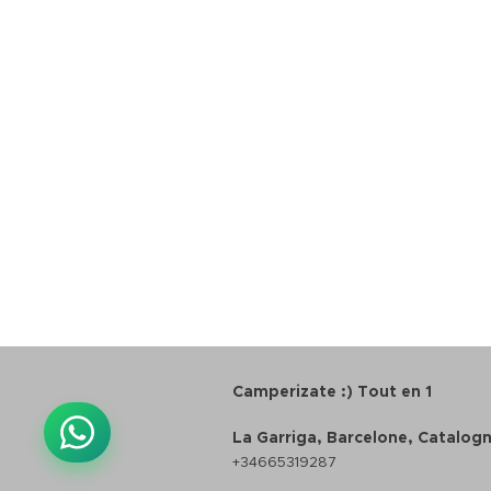
Camperizate :) Tout en 1
La Garriga, Barcelone, Catalog
+34665319287