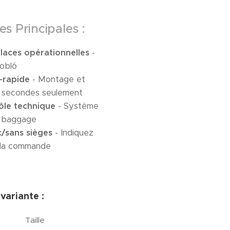
es Principales :
laces opérationnelles
-
Dobló
a-rapide
- Montage et
 secondes seulement
ôle technique
- Système
é baggage
/sans sièges
- Indiquez
 la commande
variante :
Taille