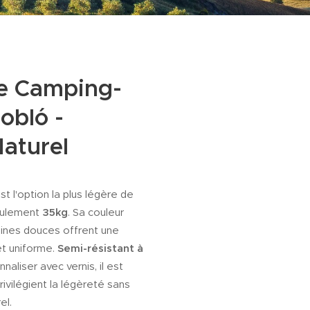
le Camping-
obló -
Naturel
st l'option la plus légère de
35kg
eulement
. Sa couleur
eines douces offrent une
Semi-résistant à
et uniforme.
naliser avec vernis, il est
rivilégient la légèreté sans
el.