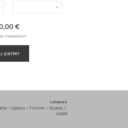
0,00
€
ais d'expédition
u panier
Langues
añol
Italiano
Français
English
Català