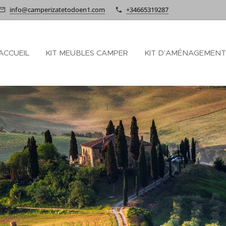
info@camperizatetodoen1.com
+34665319287
ACCUEIL
KIT MEUBLES CAMPER
KIT D’AMÉNAGEMENT