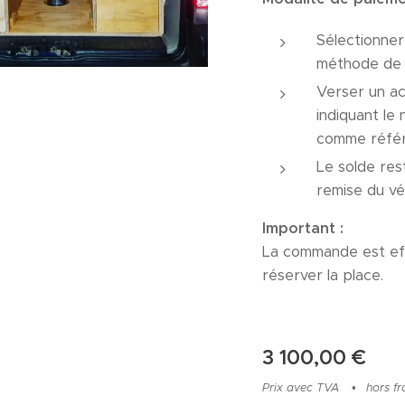
Sélectionne
méthode de 
Verser un 
indiquant l
comme référ
Le solde rest
remise du vé
Important :
La commande est ef
réserver la place.
3 100,00
€
Prix avec TVA
hors fr