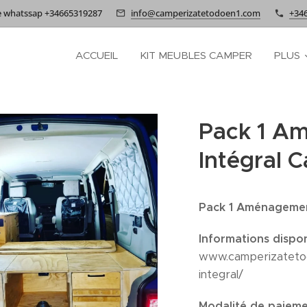
e whatssap +34665319287
info@camperizatetodoen1.com
+34
ACCUEIL
KIT MEUBLES CAMPER
PLUS
Pack 1 A
Intégral 
Pack 1 Aménagemen
Informations dispon
www.camperizateto
integral/
Modalité de paieme