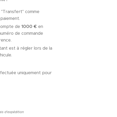
r "Transfert" comme
paiement.
acompte de
1000 €
en
e numéro de commande
ence.
ant est à régler lors de la
hicule.
fectuée uniquement pour
ais d'expédition