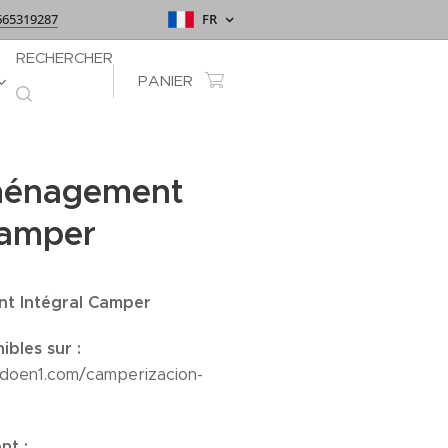
665319287
FR
RECHERCHER
PANIER
ménagement
Camper
t Intégral Camper
ibles sur :
doen1.com/camperizacion-
nt :