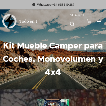
Whatsapp +34 665 319 287
SEARCH
Todo en 1
Kit Mueble Camper para
Coches, Monovolumen y
4x4