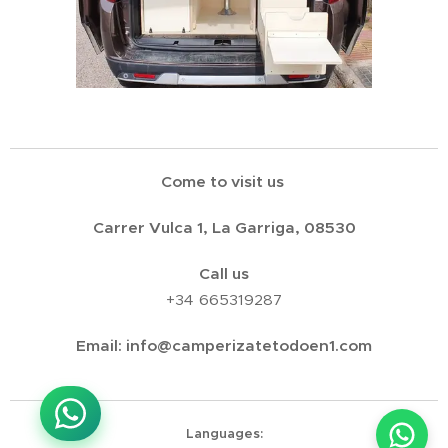
Come to visit us
Carrer Vulca 1, La Garriga, 08530
Call us
+34 665319287
Email:
info@camperizatetodoen1.com
¡Bienvenido a Kit Muebles Camper!
Languages
Solemos responder en menos de una hora