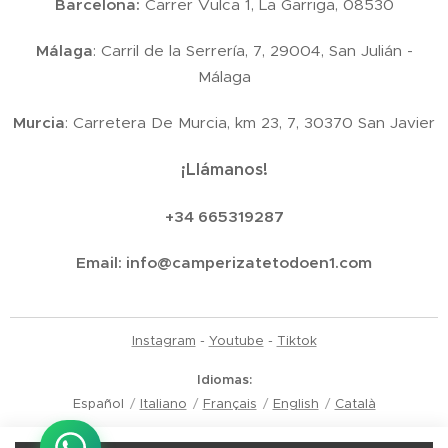
Barcelona:
Carrer Vulca 1, La Garriga, 08530
Málaga
: Carril de la Serrería, 7, 29004, San Julián -
Málaga
Murcia
: Carretera De Murcia, km 23, 7, 30370 San Javier
¡Llámanos!
+34 665319287
Email:
info@camperizatetodoen1.com
Instagram
-
Youtube
-
Tiktok
Idiomas
Español
Italiano
Français
English
Català