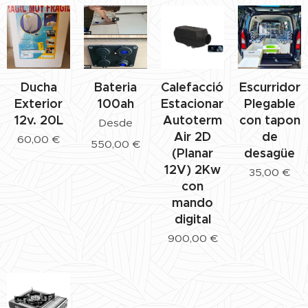
Ducha
Bateria
Calefacción
Escurridor
Exterior
100ah
Estacionaria
Plegable
12v. 20L
Autoterm
con tapon
Desde
Air 2D
de
60,00
€
550,00
€
(Planar
desagüe
12V) 2Kw
35,00
€
con
mando
digital
900,00
€