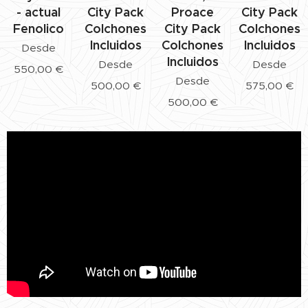
- actual
City Pack
Proace
City Pack
Fenolico
Colchones
City Pack
Colchones
Incluidos
Colchones
Incluidos
Desde
Incluidos
Desde
Desde
550,00
€
Desde
500,00
€
575,00
€
500,00
€