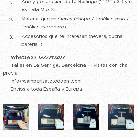
Año y generación de tu Berlingo (1ª, 2ª o 3ª) y si
es Talla M o XL
Material que prefieres (chopo / fenólico pino /
fenólico carrocero)
Accesorios que te interesan (nevera, ducha,
batería...)
📱
WhatsApp: 665319287
📍
Taller en La Garriga, Barcelona
— visitas con cita
previa
✉️ info@camperizatetodoen1.com
🚚 Envíos a toda España y Europa