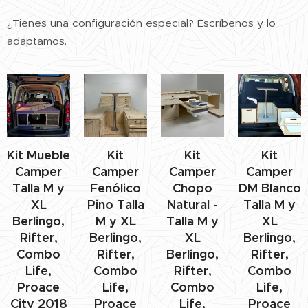
¿Tienes una configuración especial? Escríbenos y lo
adaptamos.
Kit Mueble
Kit
Kit
Kit
Camper
Camper
Camper
Camper
Talla M y
Fenólico
Chopo
DM Blanco
XL
Pino Talla
Natural -
Talla M y
Berlingo,
M y XL
Talla M y
XL
Rifter,
Berlingo,
XL
Berlingo,
Combo
Rifter,
Berlingo,
Rifter,
Life,
Combo
Rifter,
Combo
Proace
Life,
Combo
Life,
City 2018
Proace
Life,
Proace