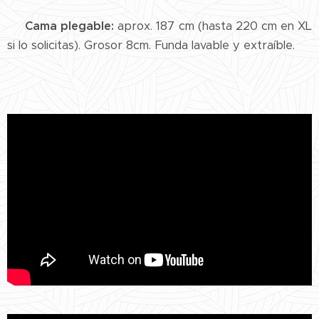
🛏️ Cama plegable:
aprox. 187 cm (hasta 220 cm en XL
si lo solicitas). Grosor 8cm. Funda lavable y extraíble.