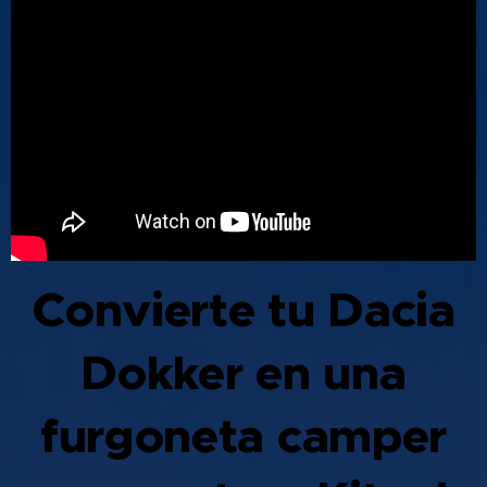
Convierte tu Dacia
Dokker en una
furgoneta camper