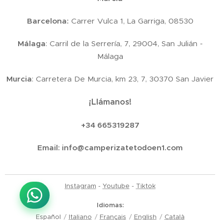
Barcelona:
Carrer Vulca 1, La Garriga, 08530
Málaga
: Carril de la Serrería, 7, 29004, San Julián -
Málaga
Murcia
: Carretera De Murcia, km 23, 7, 30370 San Javier
¡Llámanos!
+34 665319287
Email:
info@camperizatetodoen1.com
Instagram
-
Youtube
-
Tiktok
Idiomas
Español
Italiano
Français
English
Català