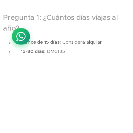
Pregunta 1: ¿Cuántos días viajas al
año?
Menos de 15 días:
Considera alquilar
15-30 días:
DMG135
Más de 30 días:
DOMEGA
Pregunta 2: ¿Qué coche tienes?
Coche normal/SUV pequeño:
DMG135
SUV grande/4x4/Pick-up:
Cualquiera de las dos
Pregunta 3: ¿Cuál es tu prioridad?