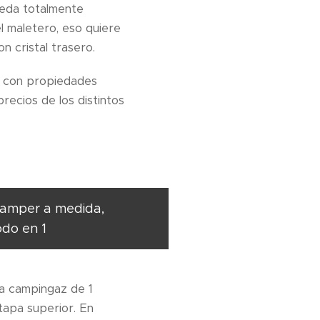
eda totalmente
l maletero, eso quiere
n cristal trasero.
s con propiedades
recios de los distintos
 Camper a medida,
odo en 1
ca campingaz de 1
tapa superior. En