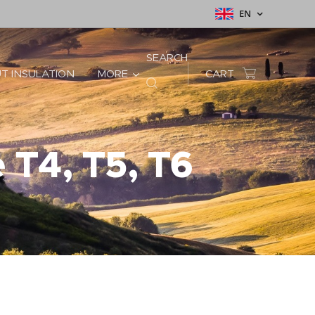
EN
SEARCH
T INSULATION
MORE
CART
 T4, T5, T6