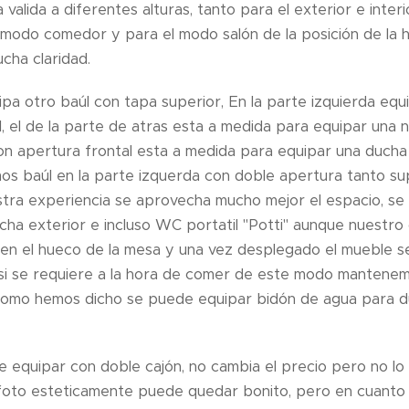
alida a diferentes alturas, tanto para el exterior e interio
 modo comedor y para el modo salón de la posición de la 
cha claridad.
pa otro baúl con tapa superior, En la parte izquierda equ
l, el de la parte de atras esta a medida para equipar un
con apertura frontal esta a medida para equipar una ducha 
 baúl en la parte izquerda con doble apertura tanto sup
tra experiencia se aprovecha mucho mejor el espacio, se
ha exterior e incluso WC portatil "Potti" aunque nuestro
 en el hueco de la mesa y una vez desplegado el mueble s
 si se requiere a la hora de comer de este modo mantenemo
como hemos dicho se puede equipar bidón de agua para d
e equipar con doble cajón, no cambia el precio pero no l
oto esteticamente puede quedar bonito, pero en cuanto a