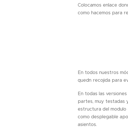
Colocamos enlace dond
como hacemos para reso
En todos nuestros mó
quedn recojida para e
En todas las versione
partes, muy testadas y
estructura del modulo
como desplegable apoya
asientos.