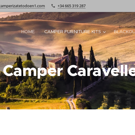
camperizatetodoen1.com
+34 665 319 287
HOME
CAMPER FURNITURE KITS
BLACKOU
 Camper Caravelle