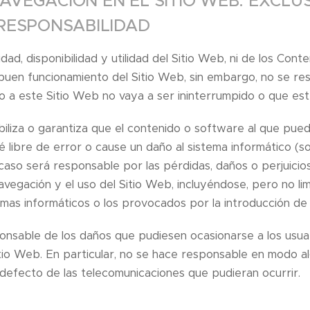
 NAVEGACIÓN EN EL SITIO WEB: EXCLU
RESPONSABILIDAD
idad, disponibilidad y utilidad del Sitio Web, ni de los Cont
 buen funcionamiento del Sitio Web, sin embargo, no se res
o a este Sitio Web no vaya a ser ininterrumpido o que esté
liza o garantiza que el contenido o software al que pue
é libre de error o cause un daño al sistema informático (
 caso será responsable por las pérdidas, daños o perjuicio
avegación y el uso del Sitio Web, incluyéndose, pero no lim
emas informáticos o los provocados por la introducción de 
nsable de los daños que pudiesen ocasionarse a los usua
io Web. En particular, no se hace responsable en modo al
o defecto de las telecomunicaciones que pudieran ocurrir.