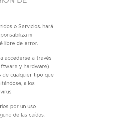
SIÓN DE
enidos o Servicios. hará
ponsabiliza ni
 libre de error.
da accederse a través
software y hardware)
s de cualquier tipo que
itándose, a los
virus.
rios por un uso
guno de las caídas,