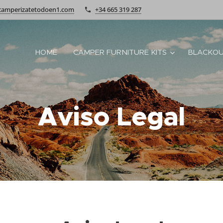
camperizatetodoen1.com
+34 665 319 287
HOME
CAMPER FURNITURE KITS
BLACKOU
Aviso Legal