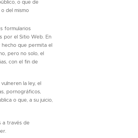
público, o que de
 o del mismo
os formularios
s por el Sitio Web. En
r hecho que permita el
o, pero no solo, el
as, con el fin de
ulneren la ley, el
as, pornográficos,
lica o que, a su juicio,
s a través de
er.