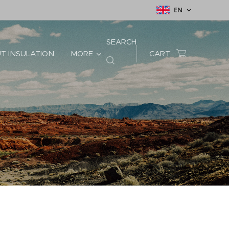
EN
SEARCH
T INSULATION
MORE
CART