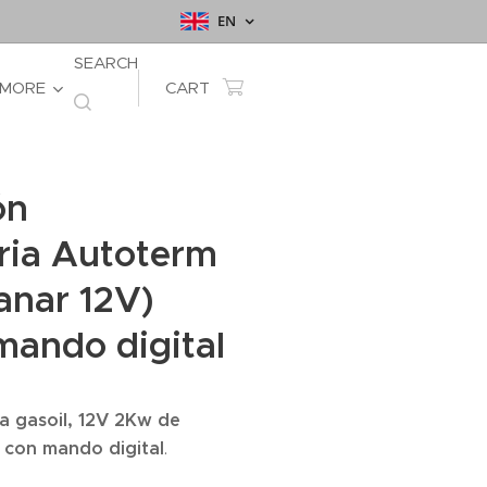
EN
SEARCH
MORE
CART
ón
ria Autoterm
anar 12V)
ando digital
a gasoil, 12V 2Kw de
, con mando digital
.