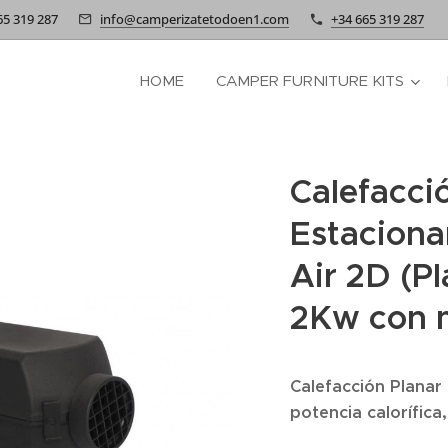
5 319 287
info@camperizatetodoen1.com
+34 665 319 287
HOME
CAMPER FURNITURE KITS
Calefacci
Estaciona
Air 2D (Pl
2Kw con m
Calefacción Planar 
potencia calorífica