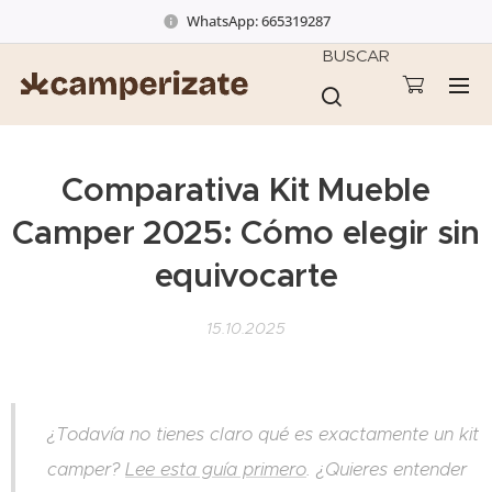
WhatsApp: 665319287
BUSCAR
Comparativa Kit Mueble
Camper 2025: Cómo elegir sin
equivocarte
15.10.2025
¿Todavía no tienes claro qué es exactamente un kit
camper?
Lee esta guía primero
. ¿Quieres entender