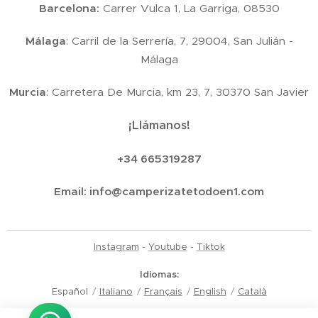
Barcelona:
Carrer Vulca 1, La Garriga, 08530
Málaga
: Carril de la Serrería, 7, 29004, San Julián -
Málaga
Murcia
: Carretera De Murcia, km 23, 7, 30370 San Javier
¡Llámanos!
+34 665319287
Email:
info@camperizatetodoen1.com
Instagram
-
Youtube
-
Tiktok
Idiomas
Español
Italiano
Français
English
Català