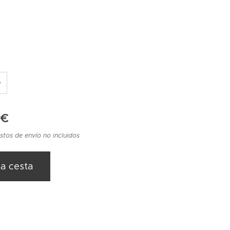
€
stos de envío no incluidos
la cesta