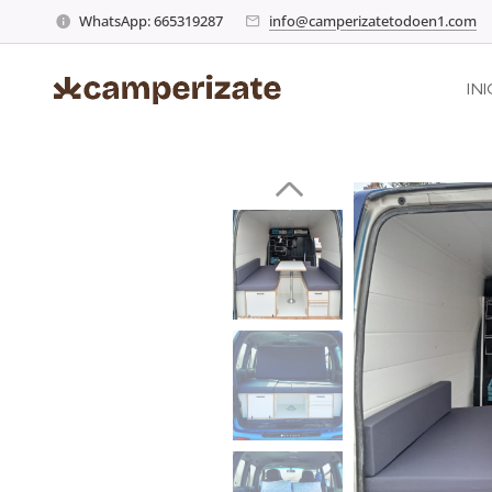
WhatsApp: 665319287
info@camperizatetodoen1.com
INI