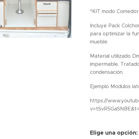
*KIT modo Comedor,
Incluye Pack Colcho
para optimizar la fun
mueble.
Material utilizado 
impermable, Tratad
condensación.
Ejemplo Modulos late
https://www.youtu
v=tSvR5GaSNBE&t=
Elige una opción: